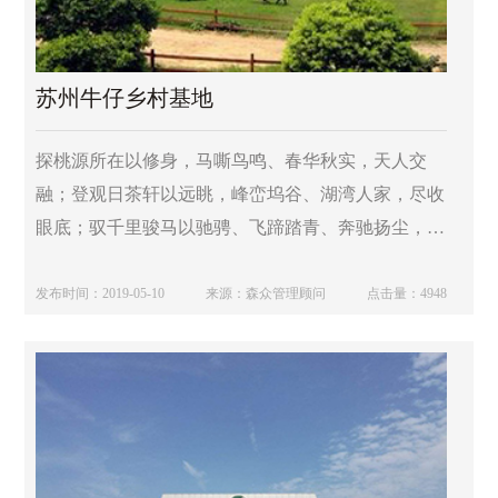
苏州牛仔乡村基地
探桃源所在以修身，马嘶鸟鸣、春华秋实，天人交
融；登观日茶轩以远眺，峰峦坞谷、湖湾人家，尽收
眼底；驭千里骏马以驰骋、飞蹄踏青、奔驰扬尘，畅
快淋漓。太湖牛仔风情度假村，崛起于洞庭西山缥缈
峰下，此处便是金庸先生笔下那坠入凡尘的天上仙
发布时间：2019-05-10
来源：森众管理顾问
点击量：4948
境，她会带给您逍遥舒适，逸趣闲情，心旷神怡的全
新感觉。