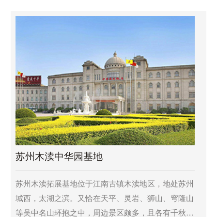
郁，初步形成了集体休闲娱乐、拓展、垂钓、采摘、
餐饮住宿为一体的大型综合拓展基地。
苏州木渎中华园基地
苏州木渎拓展基地位于江南古镇木渎地区，地处苏州
城西，太湖之滨。又恰在天平、灵岩、狮山、穹隆山
等吴中名山环抱之中，周边景区颇多，且各有千秋。