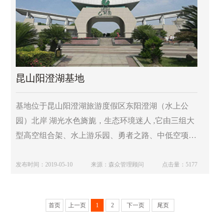
昆山阳澄湖基地
基地位于昆山阳澄湖旅游度假区东阳澄湖（水上公
园）北岸 湖光水色旖旎，生态环境迷人 ,它由三组大
型高空组合架、水上游乐园、勇者之路、中低空项目
组合、场地游乐设施区和两块大型草坪等组成,是目
前华东地区专业、规模、设施都比较高的拓展游乐和
发布时间：2019-05-10
来源：森众管理顾问
点击量：5177
户外活动基地，可同时进行1000人专业拓展培训和
5000人户外活动。
首页
上一页
1
2
下一页
尾页