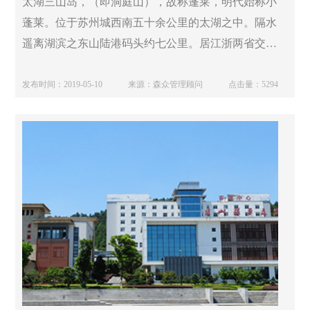
太湖三山岛，（即洞庭山），故称蓬莱，明代始称小
蓬莱。位于苏州城西南五十余公里的太湖之中。隔水
遥离湖滨之东山陆港码头约七公里。居江浙两省交
界，历为苏沪杭和锡沪杭及今后“申芜运河”之咽喉。
故有：“吴王在道时，俗称三山门。”
发布时间：2019-05-10
来源：森众管理顾问
点击量：5294