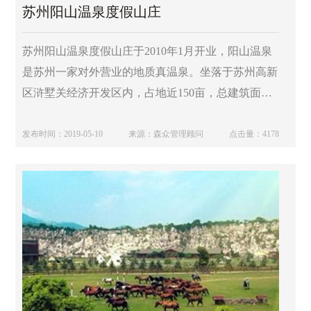
苏州阳山温泉度假山庄
苏州阳山温泉度假山庄于2010年1月开业，阳山温泉
是苏州一家对外营业的地质真温泉。坐落于苏州高新
区浒墅关经济开发区内，占地近150亩，总建筑面积
约25000平方米，依山而建，毗邻树山风景区，在白
马涧风景区，太湖湿地公园附近。
发布时间：2019-05-10
来源：森众管理顾问
点击量：4178