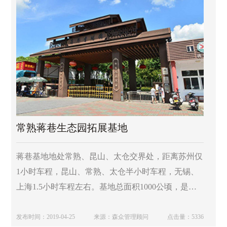
常熟蒋巷生态园拓展基地
蒋巷基地地处常熟、昆山、太仓交界处，距离苏州仅
1小时车程，昆山、常熟、太仓半小时车程，无锡、
上海1.5小时车程左右。基地总面积1000公顷，是江
苏省目前规模较大、较先进的挑战体验基地。基地依
托蒋巷生态园的自然景观，环境优美，乡土气息浓
发布时间：2019-04-25
来源：森众管理顾问
点击量：5336