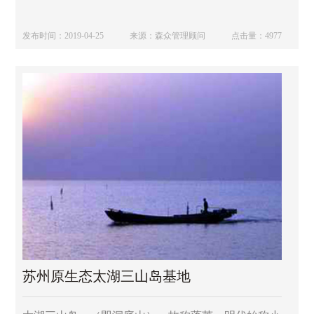
基地至各大景区，交通便利；距离木渎景区仅5分钟
车程，距离洞庭东西山仅30分钟车程。
发布时间：2019-04-25
来源：森众管理顾问
点击量：4977
苏州原生态太湖三山岛基地