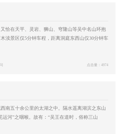
。又恰在天平、灵岩、狮山、穹隆山等吴中名山环抱
木渎景区仅5分钟车程，距离洞庭东西山仅30分钟车
问
点击量：4974
城西南五十余公里的太湖之中。隔水遥离湖滨之东山
芜运河”之咽喉。故有：“吴王在道时，俗称三山