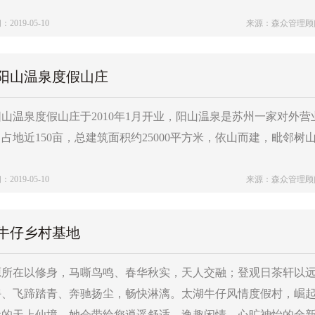
019-05-10
来源：森众管理顾
阳山温泉度假山庄
山温泉度假山庄于2010年1月开业，阳山温泉是苏州一家对外
占地近150亩，总建筑面积约25000平方米，依山而建，毗邻
019-05-10
来源：森众管理顾
牛仔乡村基地
源所在以修身，马嘶鸟鸣、春华秋实，天人交融；登观日茶轩以
骋、飞蹄踏青、奔驰扬尘，畅快淋漓。太湖牛仔风情度假村，崛
尘的天上仙境，她会带给您逍遥舒适，逸趣闲情，心旷神怡的全