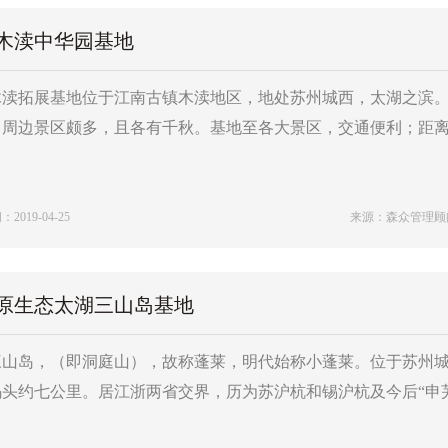
木渎中华园基地
木渎拓展基地位于江南古镇木渎地区，地处苏州城西，太湖之滨
，周边景区颇多，且各有千秋。基地至各大景区，交通便利；距离
019-04-25
来源：森众管理顾
原生态太湖三山岛基地
三山岛，（即洞庭山），故称蓬莱，明代始称小蓬莱。位于苏州
码头约七公里。居江浙两省交界，历为苏沪杭和锡沪杭及今后“申