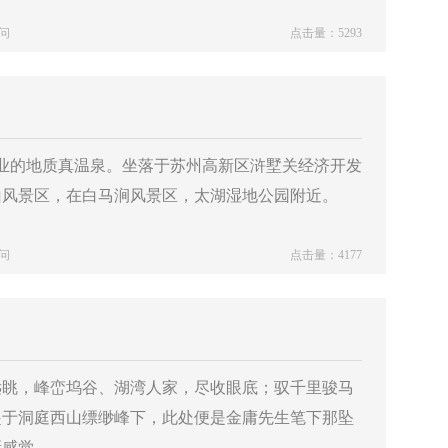
问
点击量：5293
营业的地质真温泉。坐落于苏州高新区浒墅关经济开发
树山风景区，在白马涧风景区，太湖湿地公园附近。
问
点击量：4177
远眺，峰峦坞谷、湖湾人家，尽收眼底；驭千里骏马
起于洞庭西山缥缈峰下，此处便是金庸先生笔下那坠
新感觉。